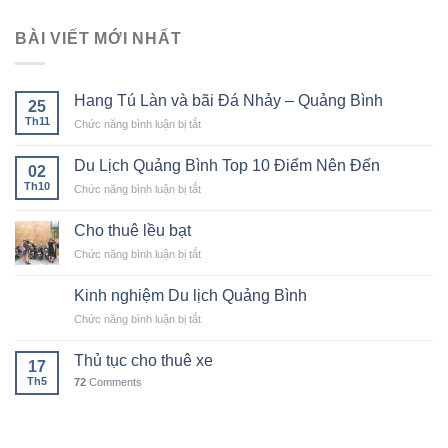
BÀI VIẾT MỚI NHẤT
Hang Tú Làn và bãi Đá Nhảy – Quảng Bình
25
Th11
ở
Chức năng bình luận bị tắt
Hang
Tú
Du Lịch Quảng Bình Top 10 Điểm Nên Đến
02
Làn
Th10
ở
Chức năng bình luận bị tắt
và
Du
bãi
Lịch
Đá
Cho thuê lều bạt
Quảng
Nhảy
ở
Chức năng bình luận bị tắt
Bình
–
Cho
Top
Quảng
thuê
10
Kinh nghiệm Du lịch Quảng Bình
Bình
lều
Điểm
ở
Chức năng bình luận bị tắt
bạt
Nên
Kinh
Đến
nghiệm
Thủ tục cho thuê xe
17
Du
Th5
72
Comments
lịch
Quảng
Bình